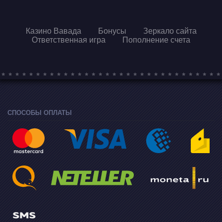
Казино Вавада
Бонусы
Зеркало сайта
Ответственная игра
Пополнение счета
СПОСОБЫ ОПЛАТЫ