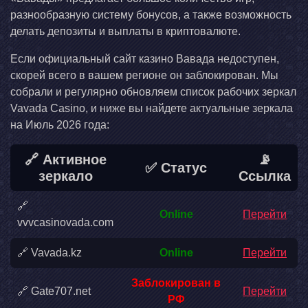
разнообразную систему бонусов, а также возможность
делать депозиты и выплаты в криптовалюте.
Если официальный сайт казино Вавада недоступен,
скорей всего в вашем регионе он заблокирован. Мы
собрали и регулярно обновляем список рабочих зеркал
Vavada Casino, и ниже вы найдете актуальные зеркала
на Июль 2026 года:
🔗 Активное
📡
✅ Статус
зеркало
Ссылка
🔗
Online
Перейти
vvvcasinovada.com
🔗 Vavada.kz
Online
Перейти
Заблокирован в
🔗 Gate707.net
Перейти
РФ