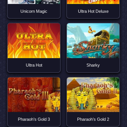
Unicorn Magic
Ultra Hot Deluxe
Ultra Hot
Sharky
Pharaoh’s Gold 3
Pharaoh’s Gold 2