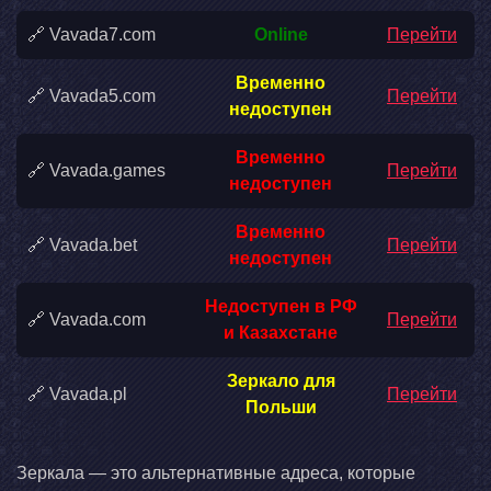
🔗 Vavada7.com
Online
Перейти
Временно
🔗 Vavada5.com
Перейти
недоступен
Временно
🔗 Vavada.games
Перейти
недоступен
Временно
🔗 Vavada.bet
Перейти
недоступен
Недоступен в РФ
🔗 Vavada.com
Перейти
и Казахстане
Зеркало для
🔗 Vavada.pl
Перейти
Польши
Зеркала — это альтернативные адреса, которые